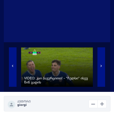
ას
ეო
VIDEO: კაი ჰავერციიიი! - "ჩელსი" ისევ
VIDEO:
წინ გადის
გოლი ბ
ავტორი
giorgi