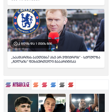
2 წლის და 1 თვის წინ
„საკმარისს აკეთებს? ასე არ ვფიქრობ“ - სქოულზა
„ჩელსის“ ფეხბურთელი გააკრიტიკა
MYBARCA.GE